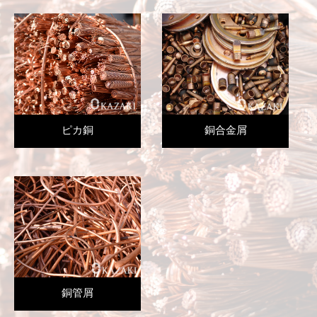
ピカ銅
銅合金屑
銅管屑