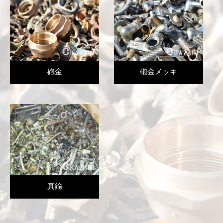
砲金
砲金メッキ
真鍮