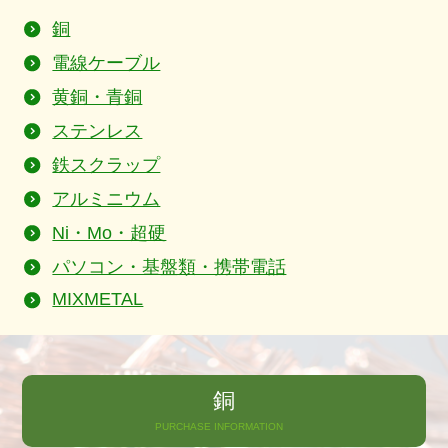
銅
電線ケーブル
黄銅・青銅
ステンレス
鉄スクラップ
アルミニウム
Ni・Mo・超硬
パソコン・基盤類・携帯電話
MIXMETAL
銅
PURCHASE INFORMATION