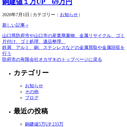
銅建値１万UP 69万円
2020年7月1日 | カテゴリー：
お知らせ
|
新しい記事 »
山口県防府市や山口市の産業廃棄物、金属リサイクル、ゴミ
片付け、ゴミ処理、遺品整理、
鉄屑、アルミ、銅、ステンレスなどの金属買取や金属回収を
行う
防府市の有限会社オカザキのトップページに戻る
カテゴリー
お知らせ
その他
ブログ
最近の投稿
銅建値5万UP 233万