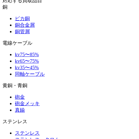
対応する買取品目
銅
ピカ銅
銅合金屑
銅管屑
電線ケーブル
kv75〜85%
kv65〜75%
kv35〜45%
同軸ケーブル
黄銅・青銅
砲金
砲金メッキ
真鍮
ステンレス
ステンレス