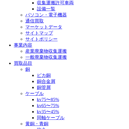
収集運搬許可車両
設備一覧
パソコン・電子機器
通信買取
マーケットデータ
サイトマップ
サイトポリシー
事業内容
産業廃棄物収集運搬
一般廃棄物収集運搬
買取品目
銅
ピカ銅
銅合金屑
銅管屑
ケーブル
kv75〜85%
kv65〜75%
kv35〜45%
同軸ケーブル
黄銅・青銅