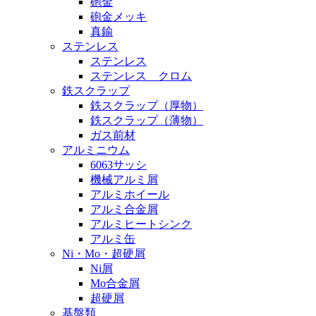
砲金
砲金メッキ
真鍮
ステンレス
ステンレス
ステンレス クロム
鉄スクラップ
鉄スクラップ（厚物）
鉄スクラップ（薄物）
ガス前材
アルミニウム
6063サッシ
機械アルミ屑
アルミホイール
アルミ合金屑
アルミヒートシンク
アルミ缶
Ni・Mo・超硬屑
Ni屑
Mo合金屑
超硬屑
基盤類