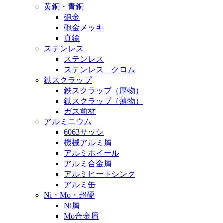
黄銅・青銅
砲金
砲金メッキ
真鍮
ステンレス
ステンレス
ステンレス クロム
鉄スクラップ
鉄スクラップ（厚物）
鉄スクラップ（薄物）
ガス前材
アルミニウム
6063サッシ
機械アルミ屑
アルミホイール
アルミ合金屑
アルミヒートシンク
アルミ缶
Ni・Mo・超硬
Ni屑
Mo合金屑