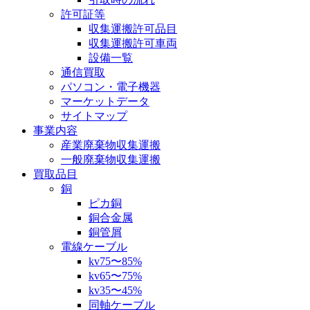
許可証等
収集運搬許可品目
収集運搬許可車両
設備一覧
通信買取
パソコン・電子機器
マーケットデータ
サイトマップ
事業内容
産業廃棄物収集運搬
一般廃棄物収集運搬
買取品目
銅
ピカ銅
銅合金属
銅管屑
電線ケーブル
kv75〜85%
kv65〜75%
kv35〜45%
同軸ケーブル