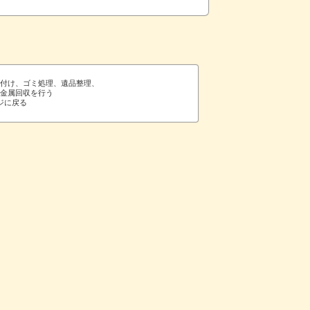
片付け、ゴミ処理、遺品整理、
や金属回収を行う
ジに戻る