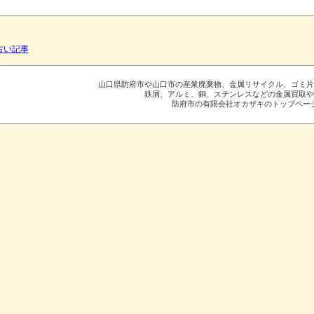
 古い記事
山口県防府市や山口市の産業廃棄物、金属リサイクル、ゴミ
鉄屑、アルミ、銅、ステンレスなどの金属買取
防府市の有限会社オカザキのトップペー