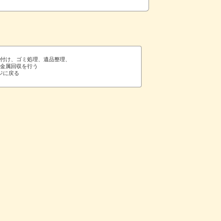
片付け、ゴミ処理、遺品整理、
や金属回収を行う
ジに戻る