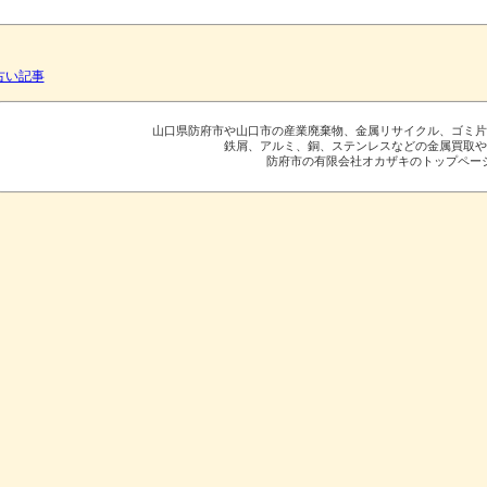
 古い記事
山口県防府市や山口市の産業廃棄物、金属リサイクル、ゴミ
鉄屑、アルミ、銅、ステンレスなどの金属買取
防府市の有限会社オカザキのトップペー