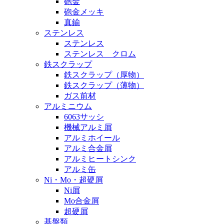
砲金
砲金メッキ
真鍮
ステンレス
ステンレス
ステンレス クロム
鉄スクラップ
鉄スクラップ（厚物）
鉄スクラップ（薄物）
ガス前材
アルミニウム
6063サッシ
機械アルミ屑
アルミホイール
アルミ合金屑
アルミヒートシンク
アルミ缶
Ni・Mo・超硬屑
Ni屑
Mo合金屑
超硬屑
基盤類