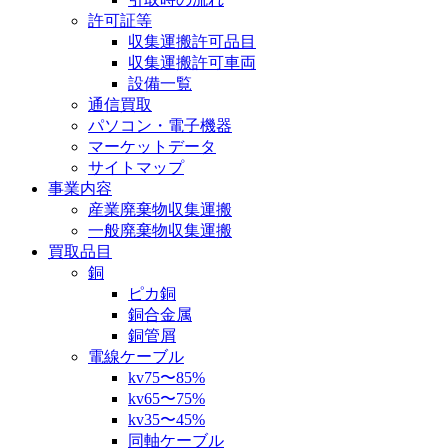
許可証等
収集運搬許可品目
収集運搬許可車両
設備一覧
通信買取
パソコン・電子機器
マーケットデータ
サイトマップ
事業内容
産業廃棄物収集運搬
一般廃棄物収集運搬
買取品目
銅
ピカ銅
銅合金属
銅管屑
電線ケーブル
kv75〜85%
kv65〜75%
kv35〜45%
同軸ケーブル