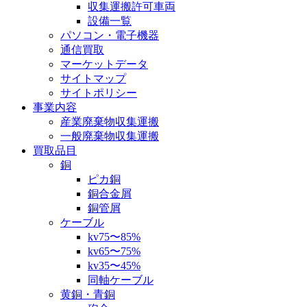
収集運搬許可車両
設備一覧
パソコン・電子機器
通信買取
マーケットデータ
サイトマップ
サイトポリシー
事業内容
産業廃棄物収集運搬
一般廃棄物収集運搬
買取品目
銅
ピカ銅
銅合金屑
銅管屑
ケーブル
kv75〜85%
kv65〜75%
kv35〜45%
同軸ケーブル
黄銅・青銅