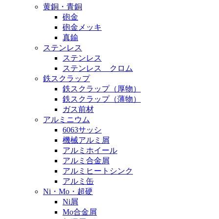
黄銅・青銅
砲金
砲金メッキ
真鍮
ステンレス
ステンレス
ステンレス クロム
鉄スクラップ
鉄スクラップ（厚物）
鉄スクラップ（薄物）
ガス前材
アルミニウム
6063サッシ
機械アルミ屑
アルミホイール
アルミ合金屑
アルミヒートシンク
アルミ缶
Ni・Mo・超硬
Ni屑
Mo合金屑