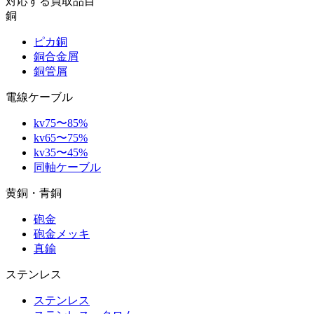
対応する買取品目
銅
ピカ銅
銅合金屑
銅管屑
電線ケーブル
kv75〜85%
kv65〜75%
kv35〜45%
同軸ケーブル
黄銅・青銅
砲金
砲金メッキ
真鍮
ステンレス
ステンレス