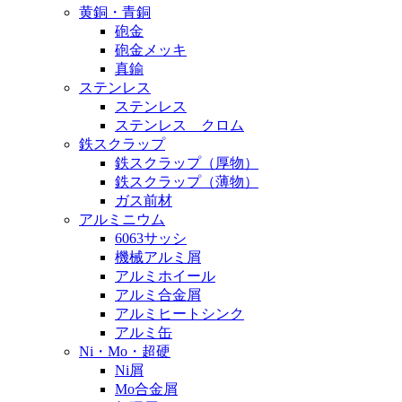
黄銅・青銅
砲金
砲金メッキ
真鍮
ステンレス
ステンレス
ステンレス クロム
鉄スクラップ
鉄スクラップ（厚物）
鉄スクラップ（薄物）
ガス前材
アルミニウム
6063サッシ
機械アルミ屑
アルミホイール
アルミ合金屑
アルミヒートシンク
アルミ缶
Ni・Mo・超硬
Ni屑
Mo合金屑