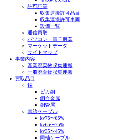
許可証等
収集運搬許可品目
収集運搬許可車両
設備一覧
通信買取
パソコン・電子機器
マーケットデータ
サイトマップ
事業内容
産業廃棄物収集運搬
一般廃棄物収集運搬
買取品目
銅
ピカ銅
銅合金属
銅管屑
電線ケーブル
kv75〜85%
kv65〜75%
kv35〜45%
同軸ケーブル