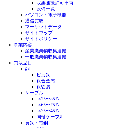
収集運搬許可車両
設備一覧
パソコン・電子機器
通信買取
マーケットデータ
サイトマップ
サイトポリシー
事業内容
産業廃棄物収集運搬
一般廃棄物収集運搬
買取品目
銅
ピカ銅
銅合金屑
銅管屑
ケーブル
kv75〜85%
kv65〜75%
kv35〜45%
同軸ケーブル
黄銅・青銅