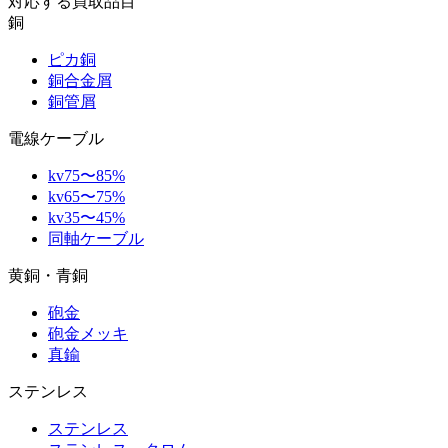
対応する買取品目
銅
ピカ銅
銅合金屑
銅管屑
電線ケーブル
kv75〜85%
kv65〜75%
kv35〜45%
同軸ケーブル
黄銅・青銅
砲金
砲金メッキ
真鍮
ステンレス
ステンレス