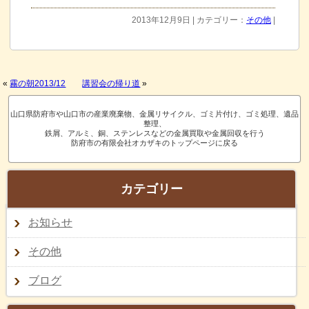
2013年12月9日 | カテゴリー：
その他
|
«
霧の朝2013/12
講習会の帰り道
»
山口県防府市や山口市の産業廃棄物、金属リサイクル、ゴミ片付け、ゴミ処理、遺品
整理、
鉄屑、アルミ、銅、ステンレスなどの金属買取や金属回収を行う
防府市の有限会社オカザキのトップページに戻る
カテゴリー
お知らせ
その他
ブログ