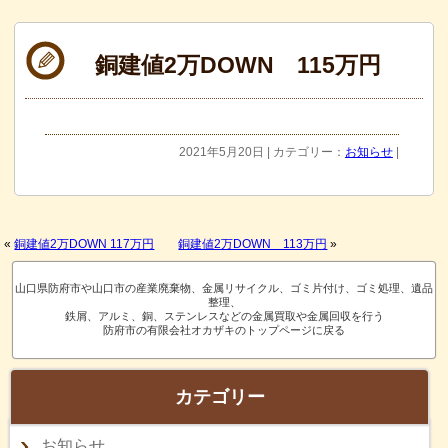
銅建値2万DOWN 115万円
2021年5月20日 | カテゴリー：
お知らせ
|
«
銅建値2万DOWN 117万円
銅建値2万DOWN 113万円
»
山口県防府市や山口市の産業廃棄物、金属リサイクル、ゴミ片付け、ゴミ処理、遺品
整理、
鉄屑、アルミ、銅、ステンレスなどの金属買取や金属回収を行う
防府市の有限会社オカザキのトップページに戻る
カテゴリー
お知らせ