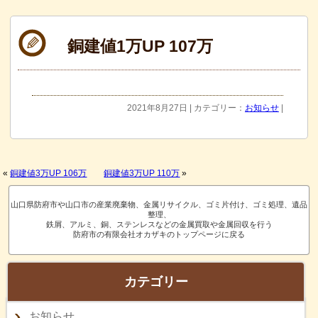
銅建値1万UP 107万
2021年8月27日 | カテゴリー：
お知らせ
|
«
銅建値3万UP 106万
銅建値3万UP 110万
»
山口県防府市や山口市の産業廃棄物、金属リサイクル、ゴミ片付け、ゴミ処理、遺品
整理、
鉄屑、アルミ、銅、ステンレスなどの金属買取や金属回収を行う
防府市の有限会社オカザキのトップページに戻る
カテゴリー
お知らせ