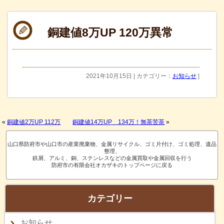
銅建値8万UP 120万異常
2021年10月15日 | カテゴリー：
お知らせ
|
«
銅建値2万UP 112万
銅建値14万UP 134万！無茶苦茶
»
山口県防府市や山口市の産業廃棄物、金属リサイクル、ゴミ片付け、ゴミ処理、遺品
整理、
鉄屑、アルミ、銅、ステンレスなどの金属買取や金属回収を行う
防府市の有限会社オカザキのトップページに戻る
カテゴリー
お知らせ