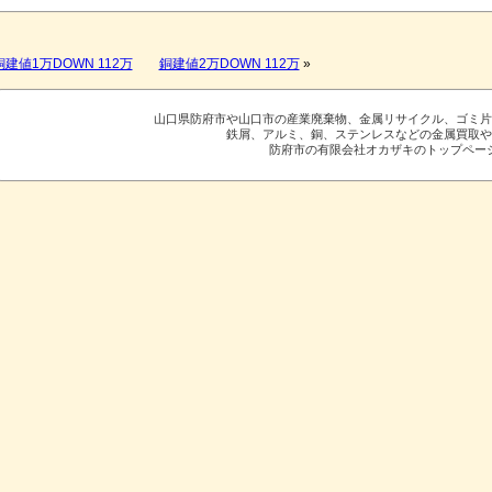
銅建値1万DOWN 112万
銅建値2万DOWN 112万
»
山口県防府市や山口市の産業廃棄物、金属リサイクル、ゴミ
鉄屑、アルミ、銅、ステンレスなどの金属買取
防府市の有限会社オカザキのトップペー