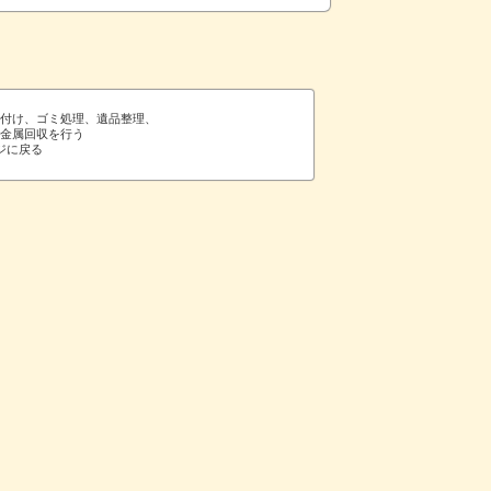
片付け、ゴミ処理、遺品整理、
や金属回収を行う
ジに戻る