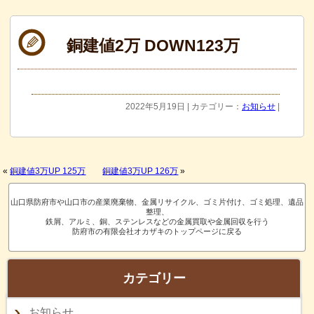
銅建値2万 DOWN123万
2022年5月19日 | カテゴリー：
お知らせ
|
«
銅建値3万UP 125万
銅建値3万UP 126万
»
山口県防府市や山口市の産業廃棄物、金属リサイクル、ゴミ片付け、ゴミ処理、遺品
整理、
鉄屑、アルミ、銅、ステンレスなどの金属買取や金属回収を行う
防府市の有限会社オカザキのトップページに戻る
カテゴリー
お知らせ