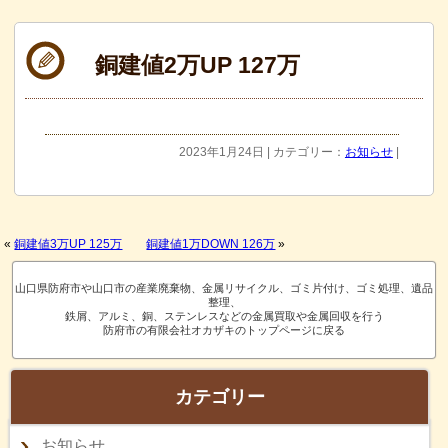
銅建値2万UP 127万
2023年1月24日 | カテゴリー：
お知らせ
|
«
銅建値3万UP 125万
銅建値1万DOWN 126万
»
山口県防府市や山口市の産業廃棄物、金属リサイクル、ゴミ片付け、ゴミ処理、遺品
整理、
鉄屑、アルミ、銅、ステンレスなどの金属買取や金属回収を行う
防府市の有限会社オカザキのトップページに戻る
カテゴリー
お知らせ