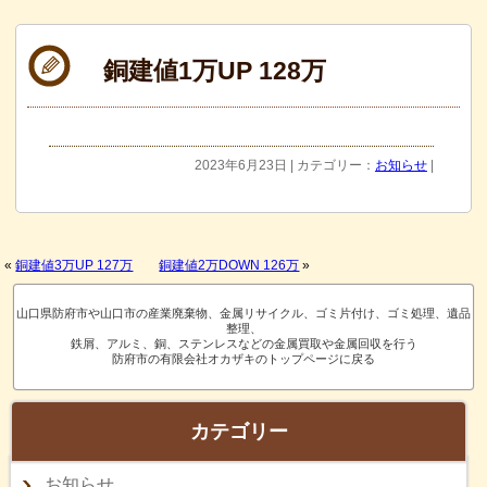
銅建値1万UP 128万
2023年6月23日 | カテゴリー：
お知らせ
|
«
銅建値3万UP 127万
銅建値2万DOWN 126万
»
山口県防府市や山口市の産業廃棄物、金属リサイクル、ゴミ片付け、ゴミ処理、遺品
整理、
鉄屑、アルミ、銅、ステンレスなどの金属買取や金属回収を行う
防府市の有限会社オカザキのトップページに戻る
カテゴリー
お知らせ