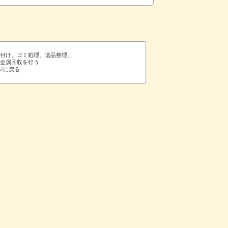
片付け、ゴミ処理、遺品整理、
や金属回収を行う
ジに戻る