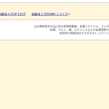
銅建値４万UP 131万
銅建値１万DOWN １３１万
»
山口県防府市や山口市の産業廃棄物、金属リサイクル、ゴミ
鉄屑、アルミ、銅、ステンレスなどの金属買取
防府市の有限会社オカザキのトップペー