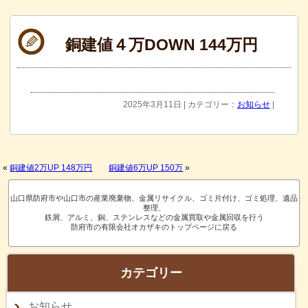
銅建値４万DOWN 144万円
2025年3月11日 | カテゴリー：
お知らせ
|
«
銅建値2万UP 148万円
銅建値6万UP 150万
»
山口県防府市や山口市の産業廃棄物、金属リサイクル、ゴミ片付け、ゴミ処理、遺品
整理、
鉄屑、アルミ、銅、ステンレスなどの金属買取や金属回収を行う
防府市の有限会社オカザキのトップページに戻る
カテゴリー
お知らせ