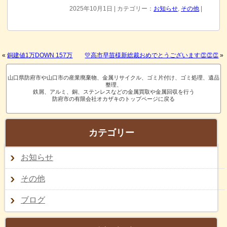
2025年10月1日 | カテゴリー：
お知らせ
,
その他
|
«
銅建値1万DOWN 157万
💛高市早苗様新総裁おめでとうございます👏👏👏
»
山口県防府市や山口市の産業廃棄物、金属リサイクル、ゴミ片付け、ゴミ処理、遺品
整理、
鉄屑、アルミ、銅、ステンレスなどの金属買取や金属回収を行う
防府市の有限会社オカザキのトップページに戻る
カテゴリー
お知らせ
その他
ブログ