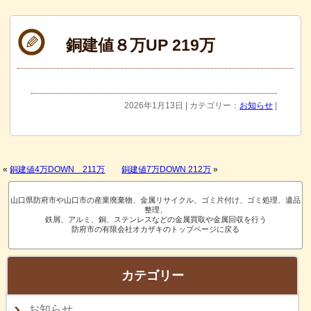
銅建値８万UP 219万
2026年1月13日 | カテゴリー：
お知らせ
|
«
銅建値4万DOWN 211万
銅建値7万DOWN 212万
»
山口県防府市や山口市の産業廃棄物、金属リサイクル、ゴミ片付け、ゴミ処理、遺品
整理、
鉄屑、アルミ、銅、ステンレスなどの金属買取や金属回収を行う
防府市の有限会社オカザキのトップページに戻る
カテゴリー
お知らせ