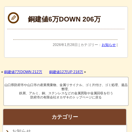
銅建値6万DOWN 206万
2026年1月28日 | カテゴリー：
お知らせ
|
«
銅建値7万DOWN 212万
銅建値12万UP 218万
»
山口県防府市や山口市の産業廃棄物、金属リサイクル、ゴミ片付け、ゴミ処理、遺品
整理、
鉄屑、アルミ、銅、ステンレスなどの金属買取や金属回収を行う
防府市の有限会社オカザキのトップページに戻る
カテゴリー
お知らせ