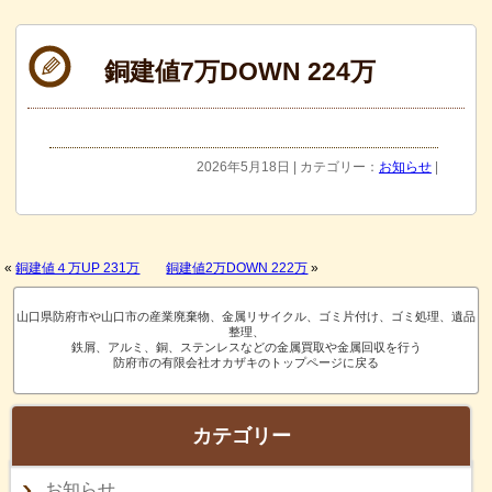
銅建値7万DOWN 224万
2026年5月18日 | カテゴリー：
お知らせ
|
«
銅建値４万UP 231万
銅建値2万DOWN 222万
»
山口県防府市や山口市の産業廃棄物、金属リサイクル、ゴミ片付け、ゴミ処理、遺品
整理、
鉄屑、アルミ、銅、ステンレスなどの金属買取や金属回収を行う
防府市の有限会社オカザキのトップページに戻る
カテゴリー
お知らせ