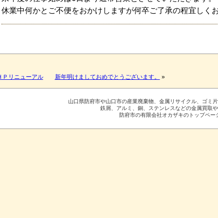
休業中何かとご不便をおかけしますが何卒ご了承の程宜しく
ＨＰリニューアル
新年明けましておめでとうございます。
»
山口県防府市や山口市の産業廃棄物、金属リサイクル、ゴミ
鉄屑、アルミ、銅、ステンレスなどの金属買取
防府市の有限会社オカザキのトップペー